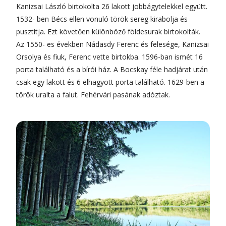
Kanizsai László birtokolta 26 lakott jobbágytelekkel együtt.
1532- ben Bécs ellen vonuló török sereg kirabolja és
pusztítja. Ezt követően különböző földesurak birtokolták.
Az 1550- es években Nádasdy Ferenc és felesége, Kanizsai
Orsolya és fiuk, Ferenc vette birtokba. 1596-ban ismét 16
porta található és a bírói ház. A Bocskay féle hadjárat után
csak egy lakott és 6 elhagyott porta található. 1629-ben a
török uralta a falut. Fehérvári pasának adóztak.