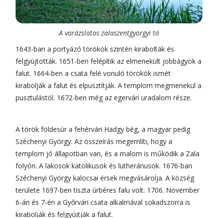
A varázslatos zalaszentgyörgyi tó
1643-ban a portyázó törökök szintén kirabolták és
felgyújtották. 1651-ben felépítik az elmenekült jobbágyok a
falut. 1664-ben a csata felé vonuló törökök ismét
kirabolják a falut és elpusztítják. A templom megmenekül a
pusztulástól. 1672-ben még az egervári uradalom része.
A török földesúr a fehérvári Hadgy bég, a magyar pedig
Széchenyi György. Az összeírás megemlíti, hogy a
templom jó állapotban van, és a malom is működik a Zala
folyón. A lakosok katolikusok és lutheránusok. 1676-ban
Széchenyi György kalocsai érsek megvásárolja. A község
területe 1697-ben tiszta úrbéres falu volt. 1706. November
6-án és 7-én a Győrvári csata alkalmával sokadszorra is
kirabolják és felgyújtják a falut.