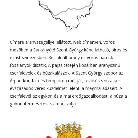
Címere aranyszegéllyel ellátott, ívelt címerben, vörös
mezőben a Sárkányölő Szent György képe látható, piros és
ezüst színezésben. Két oldalt arany és vörös barokk
foszlányok díszítik. A pajzs tetején kosárban aranyszínű
cserfalevelek és búzakalászok. A Szent György szobor az
Árpád-kori falu és temploma múltját, a vörös szín a sok
évszázados véres küzdelmet jelenti a megmaradásért. A
cserfalevél az egykori és a mai erdőgazdálkodást, a búza a
gabonatermesztést szimbolizálja.