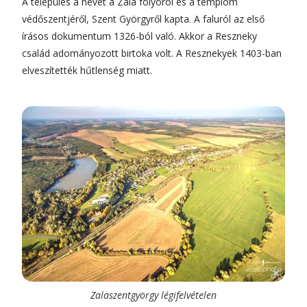
A település a nevét a Zala folyóról és a templom
védőszentjéről, Szent Györgyről kapta. A faluról az első
írásos dokumentum 1326-ból való. Akkor a Reszneky
család adományozott birtoka volt. A Resznekyek 1403-ban
elveszítették hűtlenség miatt.
Zalaszentgyörgy légifelvételen