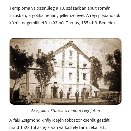
Temploma valószínűleg a 13. században épült román
stílusban, a gótika néhány jellemzőjével. A régi plébánosok
közül megemlíthető 1403-ból Tamás, 1554-ből Benedek.
Az egykori Stancsics malom régi fotón
A falu Zsigmond király idején többször cserélt gazdát,
majd 1523-tól az egervári várkastély tartozéka lett,