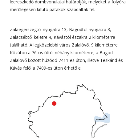
leereszkedő dombvonulatai határolják, melyeket a folyóra
merőlegesen kifutó patakok szabdaltak fel.
Zalaegerszegtől nyugatra 13, Bagodtól nyugatra 3,
Zalacsébtől keletre 4, Kávástól északra 2 kilométerre
található. A legközelebbi város Zalalövő, 9 kilométerre.
Közúton a 76-os úttól néhány kilométerre, a Bagod-
Zalalövő között húzódó 7411-es úton, illetve Teskánd és
Kávás felől a 7409-es úton érhető el.