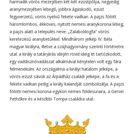
harmadik vörös mezejében két-két ezüstpólya, negyedig
aranymezejében lebegő, jobbra ágaskodó, ezüst
fegyverzetű, vörös nyelvű fekete vadkan. A pajzs fölött
háromlombos, ékköves, nyitott nemesi aranykorona lebeg,
a pajzs alatt a település neve: „Zalaboldogfa” vörös
keretezésű aranybetűkkel. Mindhárom jelkép IV. Béla
magyar királyra, illetve a szájhagyomány szerinti történetre
utal: a király a tatárjárás idején rövid ideig itt tartózkodott,
egy vaddisznóvadászat alkalmával kénytelen volt egy fára
felmenekülni. Az országalma a királyi hatalom jelképe, a
vörös-ezüst sávok az Árpádház családi jelképe, a fa és a
fekete vadkan pedig a király kalandját szimbolizálja. A pajzs
fölötti nemesi korona egykori nemes földesuraira, a Gersei
Pethőkre és a későbbi Tompa családra utal.