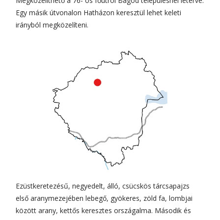
Megközelíthető a 76- os főútról Bagod településnél letérve.
Egy másik útvonalon Hatházon keresztül lehet keleti
irányból megközelíteni.
Ezüstkeretezésű, negyedelt, álló, csücskös tárcsapajzs
első aranymezejében lebegő, gyökeres, zöld fa, lombjai
között arany, kettős keresztes országalma. Második és