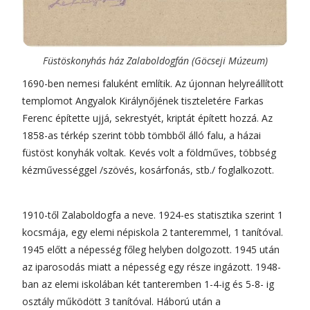
Füstöskonyhás ház Zalaboldogfán (Göcseji Múzeum)
1690-ben nemesi faluként említik. Az újonnan helyreállított
templomot Angyalok Királynőjének tiszteletére Farkas
Ferenc építette ujjá, sekrestyét, kriptát épített hozzá. Az
1858-as térkép szerint több tömbből álló falu, a házai
füstöst konyhák voltak. Kevés volt a földműves, többség
kézművességgel /szövés, kosárfonás, stb./ foglalkozott.
1910-től Zalaboldogfa a neve. 1924-es statisztika szerint 1
kocsmája, egy elemi népiskola 2 tanteremmel, 1 tanítóval.
1945 előtt a népesség főleg helyben dolgozott. 1945 után
az iparosodás miatt a népesség egy része ingázott. 1948-
ban az elemi iskolában két tanteremben 1-4-ig és 5-8- ig
osztály működött 3 tanítóval. Háború után a