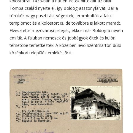
kolostorral. 1438-ban a hűtlen Petők birtokait az ollári
Tompa család nyerte el, így Boldog-asszonyfalvát. Bár a
törökök nagy pusztítást végeztek, lerombolták a falut
templomot és a kolostort is, de továbbra is lakott maradt.
Elvesztette mezővárosi jellegét, ekkor már Boldogfa néven
említik. A faluban nemesek és jobbágyok éltek és külön
temetőbe temetkeztek. A közelben lévő Szentmárton dűlő
középkori település emlékét őrzi.