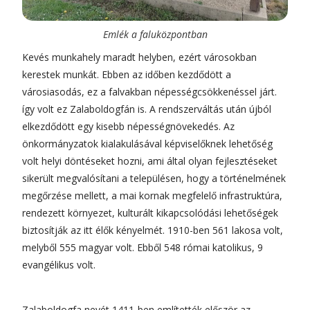
Emlék a faluközpontban
Kevés munkahely maradt helyben, ezért városokban
kerestek munkát. Ebben az időben kezdődött a
városiasodás, ez a falvakban népességcsökkenéssel járt.
így volt ez Zalaboldogfán is. A rendszerváltás után újból
elkezdődött egy kisebb népességnövekedés. Az
önkormányzatok kialakulásával képviselőknek lehetőség
volt helyi döntéseket hozni, ami által olyan fejlesztéseket
sikerült megvalósítani a településen, hogy a történelmének
megőrzése mellett, a mai kornak megfelelő infrastruktúra,
rendezett környezet, kulturált kikapcsolódási lehetőségek
biztosítják az itt élők kényelmét. 1910-ben 561 lakosa volt,
melyből 555 magyar volt. Ebből 548 római katolikus, 9
evangélikus volt.
Zalaboldogfa nevét 1411-ben említették először az