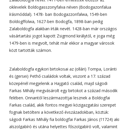
oklevelek Boldogasszonyfalva néven (Bodogazonfalua
írásmóddal). 1478- ban Bodogazzonfalwa, 1549-ben
Boldogffolwa, 1627-ben Bodogfa, 1898-ban pedig
Zalaboldogfa alakban írták nevét. 1428-ban már országos
vásártartási jogot kapott Zsigmond királytól, e joga még
1479-ben is megvolt, tehát már ekkor a magyar városok
közt tartották számon.
Zalaboldogfa egykori birtokosai az (ollári) Tompa, Loránti
és (gersei) Pethő családok voltak, viszont a 17. század
közepénél megjelenik a Hajgató család, majd ságodi
Farkas Mihály megvásárolt egy birtokot a század második
felében. Onnantól leszármazottjai lesznek a Boldogfai
Farkas család, akik fontos megyei közigazgatási szerepet
fognak betölteni a következő évszázadokban, köztük:
ságodi Farkas Mihály fia boldogfai Farkas János (†1724) aki
alszolgabíró és utána helyettes főszolgabíró volt, valamint