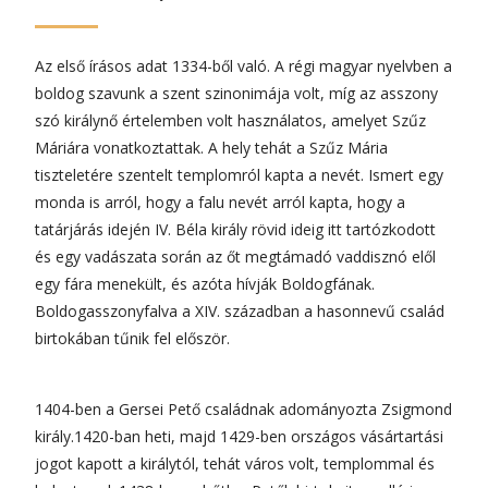
Az első írásos adat 1334-ből való. A régi magyar nyelvben a
boldog szavunk a szent szinonimája volt, míg az asszony
szó királynő értelemben volt használatos, amelyet Szűz
Máriára vonatkoztattak. A hely tehát a Szűz Mária
tiszteletére szentelt templomról kapta a nevét. Ismert egy
monda is arról, hogy a falu nevét arról kapta, hogy a
tatárjárás idején IV. Béla király rövid ideig itt tartózkodott
és egy vadászata során az őt megtámadó vaddisznó elől
egy fára menekült, és azóta hívják Boldogfának.
Boldogasszonyfalva a XIV. században a hasonnevű család
birtokában tűnik fel először.
1404-ben a Gersei Pető családnak adományozta Zsigmond
király.1420-ban heti, majd 1429-ben országos vásártartási
jogot kapott a királytól, tehát város volt, templommal és