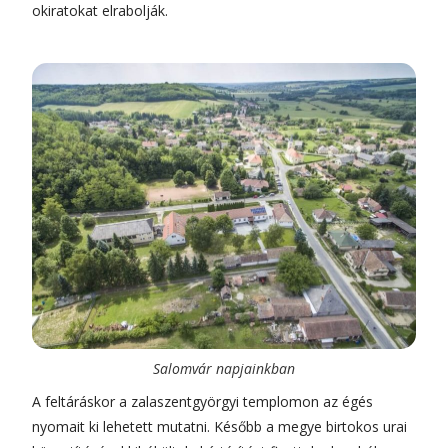
okiratokat elrabolják.
Salomvár napjainkban
A feltáráskor a zalaszentgyörgyi templomon az égés
nyomait ki lehetett mutatni. Később a megye birtokos urai