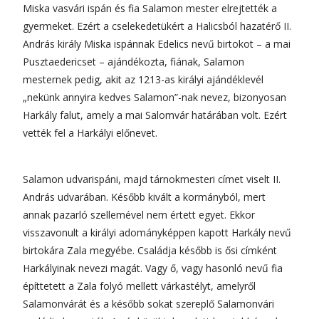
Miska vasvári ispán és fia Salamon mester elrejtették a
gyermeket. Ezért a cselekedetükért a Halicsból hazatérő II.
András király Miska ispánnak Edelics nevű birtokot – a mai
Pusztaedericset – ajándékozta, fiának, Salamon
mesternek pedig, akit az 1213-as királyi ajándéklevél
„nekünk annyira kedves Salamon”-nak nevez, bizonyosan
Harkály falut, amely a mai Salomvár határában volt. Ezért
vették fel a Harkályi előnevet.
Salamon udvarispáni, majd tárnokmesteri címet viselt II.
András udvarában. Később kivált a kormányból, mert
annak pazarló szellemével nem értett egyet. Ekkor
visszavonult a királyi adományképpen kapott Harkály nevű
birtokára Zala megyébe. Családja később is ősi címként
Harkályinak nevezi magát. Vagy ő, vagy hasonló nevű fia
építtetett a Zala folyó mellett várkastélyt, amelyről
Salamonvárát és a később sokat szereplő Salamonvári