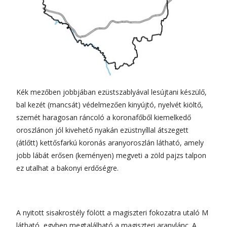
Kék mezőben jobbjában ezüstszablyával lesújtani készülő,
bal kezét (mancsát) védelmezően kinyújtó, nyelvét kiöltő,
szemét haragosan ráncoló a koronafőből kiemelkedő
oroszlánon jól kivehető nyakán ezüstnyíllal átszegett
(átlőtt) kettősfarkú koronás aranyoroszlán látható, amely
jobb lábát erősen (keményen) megveti a zöld pajzs talpon
ez utalhat a bakonyi erdőségre.
A nyitott sisakrostély fölött a magiszteri fokozatra utaló M
látható, egyben megtalálható a magiszteri aranylánc. A