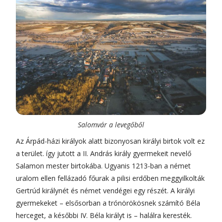
Salomvár a levegőből
Az Árpád-házi királyok alatt bizonyosan királyi birtok volt ez
a terület. így jutott a II. András király gyermekeit nevelő
Salamon mester birtokába. Ugyanis 1213-ban a német
uralom ellen fellázadó főurak a pilisi erdőben meggyilkolták
Gertrúd királynét és német vendégei egy részét. A királyi
gyermekeket – elsősorban a trónörökösnek számító Béla
herceget, a későbbi IV. Béla királyt is – halálra keresték.