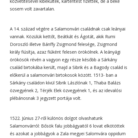
közvetítésével kibékültek, kártérítést fizettek, de a béke
sosem volt zavartalan.
A 14. század végére a Salamonvári családnak csak leányai
vannak. Közülük kettőt, Beátkát és Ágotát, akik Rumi
Doroszló illetve Bánffy Zsigmond felesége, Zsigmond
király fiúsítja, azaz fiúként felesen örökölnek. A leányági
örökösök révén a vagyon egy része később a Sárkány
család birtokába került, majd a Sibrik és a Bagody család is
előkerül a salamonvári birtokosok között. 1513- ban a
Sárkány családon kívül Sibrik Lászlónak 1, Thaba Balázs
özvegyének 2, Térjék Elek özvegyének 1, és az idevalósi
plébánosnak 3 jegyzett portája volt.
1522. Június 27-ről különös dolgot olvashatunk
Salamonvárról: Bősök falu jobbágyaitól 6 lovat elkötöttek
és azokat a jobbágyok a Zala megyei Salomvára oppidum