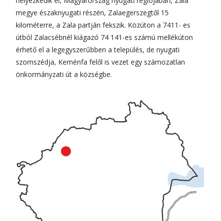
helyezkedik el, Magyarország nyugati régiójában, Zala
megye északnyugati részén, Zalaegerszegtől 15
kilométerre, a Zala partján fekszik. Közúton a 7411- es
útból Zalacsébnél kiágazó 74 141-es számú mellékúton
érhető el a legegyszerűbben a település, de nyugati
szomszédja, Keménfa felől is vezet egy számozatlan
önkormányzati út a községbe.