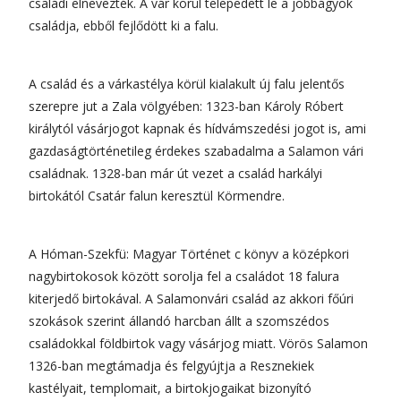
családi elnevezték. A vár körül telepedett le a jobbágyok
családja, ebből fejlődött ki a falu.
A család és a várkastélya körül kialakult új falu jelentős
szerepre jut a Zala völgyében: 1323-ban Károly Róbert
királytól vásárjogot kapnak és hídvámszedési jogot is, ami
gazdaságtörténetileg érdekes szabadalma a Salamon vári
családnak. 1328-ban már út vezet a család harkályi
birtokától Csatár falun keresztül Körmendre.
A Hóman-Szekfü: Magyar Történet с könyv a középkori
nagybirtokosok között sorolja fel a családot 18 falura
kiterjedő birtokával. A Salamonvári család az akkori főúri
szokások szerint állandó harcban állt a szomszédos
családokkal földbirtok vagy vásárjog miatt. Vörös Salamon
1326-ban megtámadja és felgyújtja a Resznekiek
kastélyait, templomait, a birtokjogaikat bizonyító