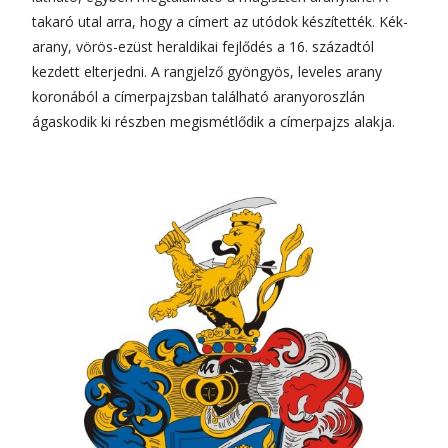
takaró utal arra, hogy a címert az utódok készítették. Kék-
arany, vörös-ezüst heraldikai fejlődés a 16. századtól
kezdett elterjedni. A rangjelző gyöngyös, leveles arany
koronából a címerpajzsban található aranyoroszlán
ágaskodik ki részben megismétlődik a címerpajzs alakja.